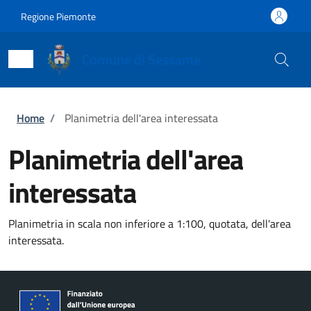
Salta al contenuto principale
Skip to footer content
Regione Piemonte
Comune di Sessame
Briciole di pane
Home
/
Planimetria dell'area interessata
Planimetria dell'area
interessata
Planimetria in scala non inferiore a 1:100, quotata, dell'area
interessata.