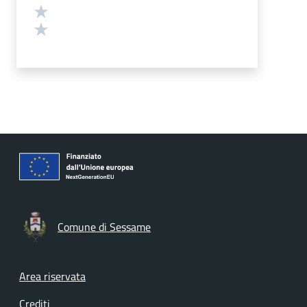
Valuta 2 stelle su 5
Valuta 1 stelle su 5
Comune di Sessame
Footer menu
Area riservata
Crediti