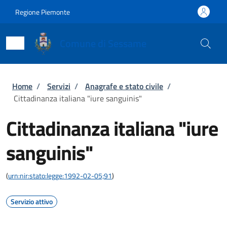
Salta al contenuto principale
Skip to footer content
Regione Piemonte
Comune di Sessame
Briciole di pane
Home
/
Servizi
/
Anagrafe e stato civile
/
Cittadinanza italiana "iure sanguinis"
Cittadinanza italiana "iure
sanguinis"
(
urn:nir:stato:legge:1992-02-05;91
)
Servizio attivo