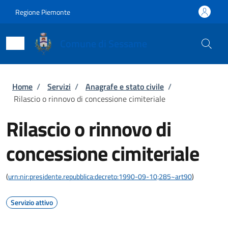
Salta al contenuto principale
Skip to footer content
Regione Piemonte
Comune di Sessame
Briciole di pane
Home
/
Servizi
/
Anagrafe e stato civile
/
Rilascio o rinnovo di concessione cimiteriale
Rilascio o rinnovo di
concessione cimiteriale
(
urn:nir:presidente.repubblica:decreto:1990-09-10;285~art90
)
Servizio attivo