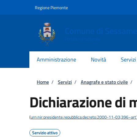
Salta al contenuto principale
Skip to footer content
Regione Piemonte
Comune di Sessam
Portale istituzionale
Amministrazione
Novità
Servizi
Briciole di pane
Home
/
Servizi
/
Anagrafe e stato civile
/
Dichiarazione di 
(
urn:nir:presidente.repubblica:decreto:2000-11-03;396~ar
Servizio attivo