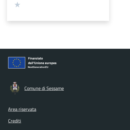
Valuta 1 stelle su 5
Comune di Sessame
Footer menu
Area riservata
Crediti