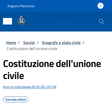
Salta al contenuto principale
Skip to footer content
Regione Piemonte
Comune di Sessame
Briciole di pane
Home
/
Servizi
/
Anagrafe e stato civile
/
Costituzione dell'unione civile
Costituzione dell'unione
civile
(
urn:nir:stato:legge:2016-05-20;76
)
Servizio attivo